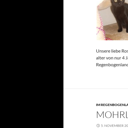
Unsere liebe Rosi
alter von nur 4
Regenbogenland
IM REGENBOGENL
MOHR
5. NOVEMBER 2