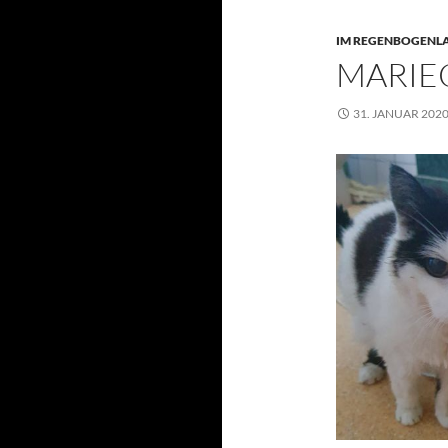
IM REGENBOGENL
MARIE
31. JANUAR 202