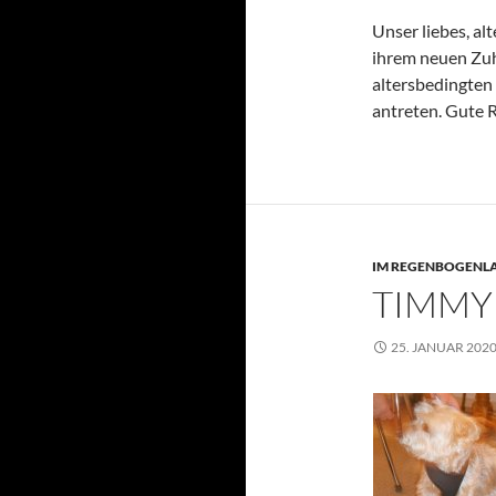
Unser liebes, al
ihrem neuen Zuh
altersbedingte
antreten. Gute R
IM REGENBOGENL
TIMMY
25. JANUAR 202