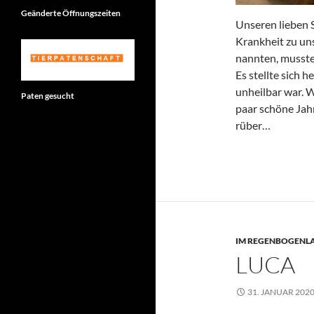
Geänderte Öffnungszeiten
Unseren lieben 
Krankheit zu un
nannten, musste
Es stellte sich 
unheilbar war. W
Paten gesucht
paar schöne Jah
rüber…
IM REGENBOGENL
LUCA
31. JANUAR 202