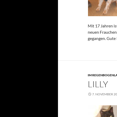
Mit 17 Jahren is
neuen Frauchen 
gegangen. Gute 
IM REGENBOGENL
LILLY
7. NOVEMBER 2