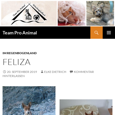
Zum
Inhalt
springen
Suchen
Team Pro Animal
PRIMÄR
MENÜ
IM REGENBOGENLAND
FELIZA
20. SEPTEMBER 2019
ELKE DIETRICH
KOMMENTAR
HINTERLASSEN