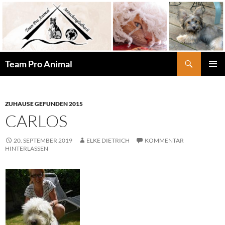
Zum
Inhalt
springen
Suchen
Team Pro Animal
PRIMÄR
MENÜ
ZUHAUSE GEFUNDEN 2015
CARLOS
20. SEPTEMBER 2019
ELKE DIETRICH
KOMMENTAR
HINTERLASSEN