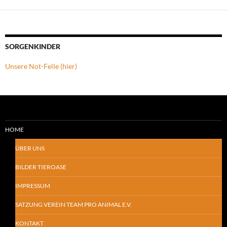
SORGENKINDER
Unsere Not-Felle (hier)
HOME
ÜBER UNS
BILDER TIEROASE
IMPRESSUM
SATZUNG VEREIN TEAM PRO ANIMAL E.V.
KONTAKT