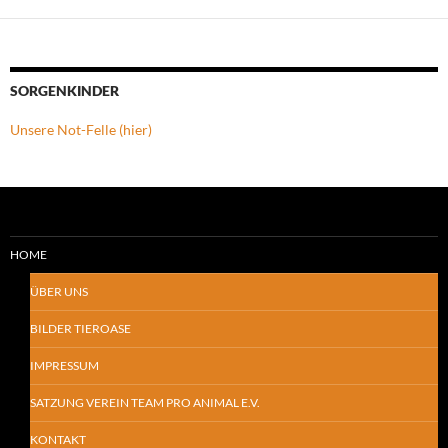
SORGENKINDER
Unsere Not-Felle (hier)
HOME
ÜBER UNS
BILDER TIEROASE
IMPRESSUM
SATZUNG VEREIN TEAM PRO ANIMAL E.V.
KONTAKT