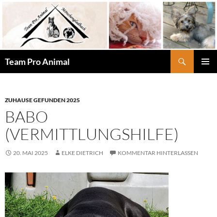
Zum
Inhalt
springen
Suchen
Team Pro Animal
PRIMÄR
MENÜ
ZUHAUSE GEFUNDEN 2025
BABO
(VERMITTLUNGSHILFE)
20. MAI 2025
ELKE DIETRICH
KOMMENTAR HINTERLASSEN