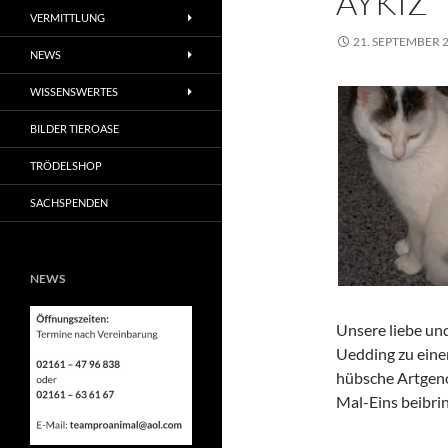
AYKIZ
VERMITTLUNG
21. SEPTEMBER 
NEWS
WISSENSWERTES
BILDER TIEROASE
TRÖDELSHOP
SACHSPENDEN
NEWS
Unsere liebe un
Uedding zu einer
hübsche Artgenos
Mal-Eins beibri