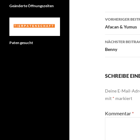
Geänderte Öffnungszeiten
Beitragsn
VORHERIGER BEIT
Afacan & Yumus
NÄCHSTER BEITRA
Paten gesucht
Benny
SCHREIBE EI
Deine E-Mail-Adre
mit
*
markiert
Kommentar
*