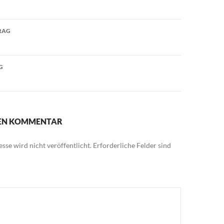
avigation
RAG
G
NEN KOMMENTAR
sse wird nicht veröffentlicht.
Erforderliche Felder sind