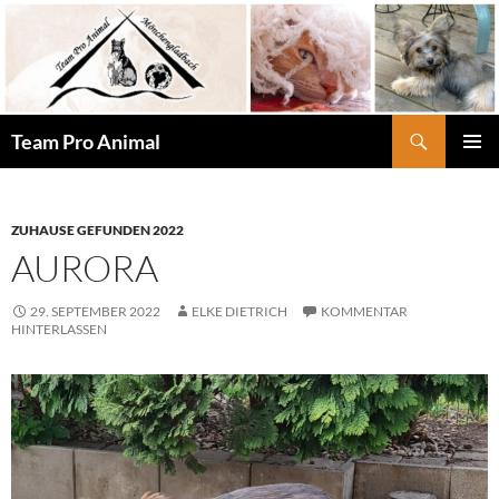
Zum
Inhalt
springen
Suchen
Team Pro Animal
PRIMÄR
MENÜ
ZUHAUSE GEFUNDEN 2022
AURORA
29. SEPTEMBER 2022
ELKE DIETRICH
KOMMENTAR
HINTERLASSEN