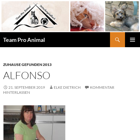
Zum
Inhalt
springen
Suchen
Team Pro Animal
PRIMÄR
MENÜ
ZUHAUSE GEFUNDEN 2013
ALFONSO
21. SEPTEMBER 2019
ELKE DIETRICH
KOMMENTAR
HINTERLASSEN