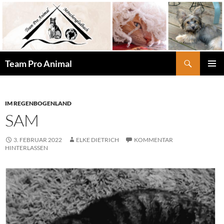
Zum
Inhalt
springen
Suchen
Team Pro Animal
PRIMÄR
MENÜ
IM REGENBOGENLAND
SAM
3. FEBRUAR 2022
ELKE DIETRICH
KOMMENTAR
HINTERLASSEN