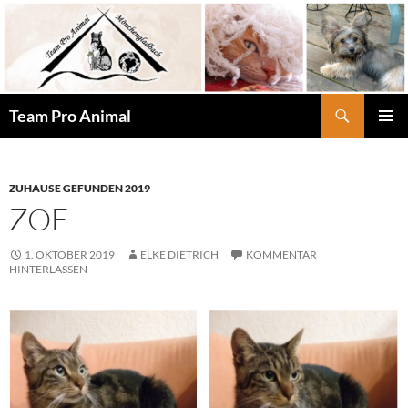
Zum
Inhalt
springen
Suchen
Team Pro Animal
PRIMÄR
MENÜ
ZUHAUSE GEFUNDEN 2019
ZOE
1. OKTOBER 2019
ELKE DIETRICH
KOMMENTAR
HINTERLASSEN