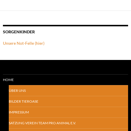
SORGENKINDER
Unsere Not-Felle (hier)
HOME
ÜBER UNS
BILDER TIEROASE
IMPRESSUM
SATZUNG VEREIN TEAM PRO ANIMAL E.V.