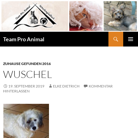
Zum
Inhalt
springen
Suchen
Team Pro Animal
PRIMÄR
MENÜ
ZUHAUSE GEFUNDEN 2016
WUSCHEL
19. SEPTEMBER 2019
ELKE DIETRICH
KOMMENTAR
HINTERLASSEN