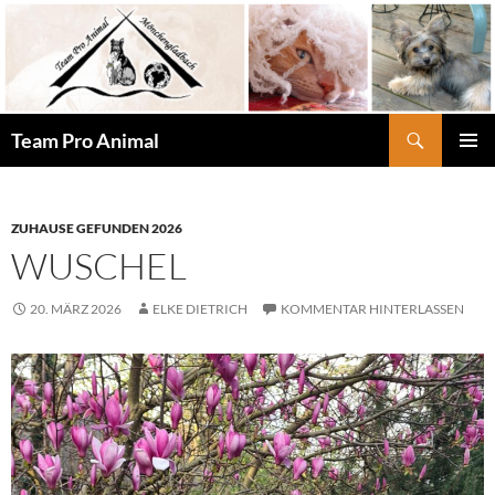
Zum
Inhalt
springen
Suchen
Team Pro Animal
PRIMÄR
MENÜ
ZUHAUSE GEFUNDEN 2026
WUSCHEL
20. MÄRZ 2026
ELKE DIETRICH
KOMMENTAR HINTERLASSEN