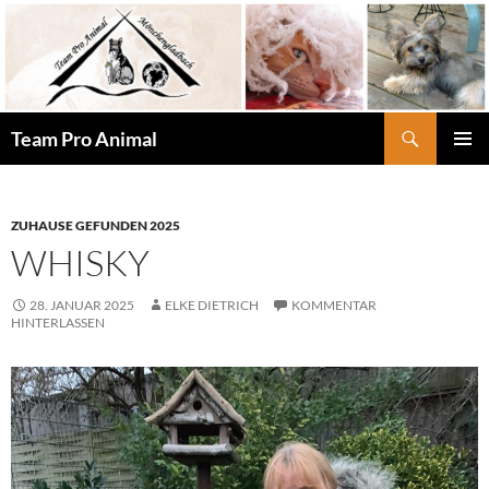
Zum
Inhalt
springen
Suchen
Team Pro Animal
PRIMÄR
MENÜ
ZUHAUSE GEFUNDEN 2025
WHISKY
28. JANUAR 2025
ELKE DIETRICH
KOMMENTAR
HINTERLASSEN