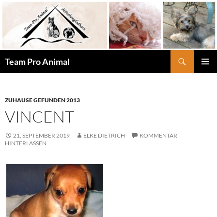
Zum
Inhalt
springen
Suchen
Team Pro Animal
PRIMÄR
MENÜ
ZUHAUSE GEFUNDEN 2013
VINCENT
21. SEPTEMBER 2019
ELKE DIETRICH
KOMMENTAR
HINTERLASSEN