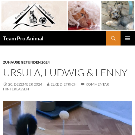
Zum
Inhalt
springen
Suchen
Team Pro Animal
PRIMÄR
MENÜ
ZUHAUSE GEFUNDEN 2024
URSULA, LUDWIG & LENNY
20. DEZEMBER 2024
ELKE DIETRICH
KOMMENTAR
HINTERLASSEN