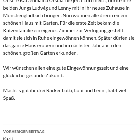
Unsere Katzenmama Ursula, die jetzt Lotti heißt, durfte ihre
beiden Jungs Ludwig und Lenny mit in ihr neues Zuhause in
Mönchengladbach bringen. Nun wohnen alle drei in einem
schönen Haus mit Garten. Für die erste Zeit bekam die
Katzenfamilie ein eigenes Zimmer zur Verfügung gestellt,
damit sie sich in Ruhe eingewöhnen können. Später dürfen sie
das ganze Haus erobern und im nächsten Jahr auch den
schönen, großen Garten erkunden.
Wir wünschen allen eine gute Eingewöhnungszeit und eine
glückliche, gesunde Zukunft.
Macht´s gut ihr drei Racker Lotti, Loui und Lenni, habt viel
Spaß.
Beitragsnavigation
VORHERIGER BEITRAG
Karli