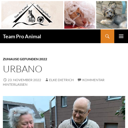
Zum
Inhalt
springen
Suchen
Team Pro Animal
PRIMÄR
MENÜ
ZUHAUSE GEFUNDEN 2022
URBANO
23. NOVEMBER 2022
ELKE DIETRICH
KOMMENTAR
HINTERLASSEN