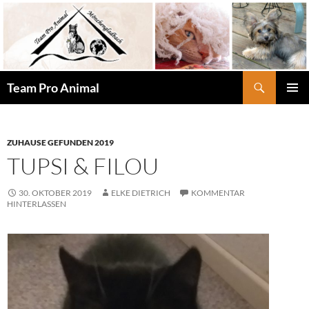
Zum
Inhalt
springen
Suchen
Team Pro Animal
PRIMÄR
MENÜ
ZUHAUSE GEFUNDEN 2019
TUPSI & FILOU
30. OKTOBER 2019
ELKE DIETRICH
KOMMENTAR
HINTERLASSEN