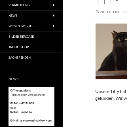
TIFFY
VERMITTLUNG
20. SEPTEMBER 
NEWS
WISSENSWERTES
BILDER TIEROASE
TRÖDELSHOP
SACHSPENDEN
NEWS
Unsere Tiffy ha
gefunden. Wir w
Beitragsn