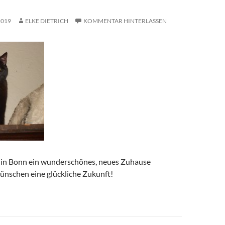
2019
ELKE DIETRICH
KOMMENTAR HINTERLASSEN
t in Bonn ein wunderschönes, neues Zuhause
ünschen eine glückliche Zukunft!
avigation