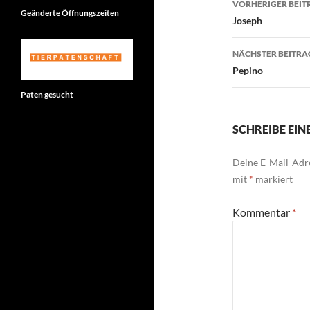
VORHERIGER BEIT
Geänderte Öffnungszeiten
Joseph
NÄCHSTER BEITRA
Pepino
Paten gesucht
SCHREIBE EI
Deine E-Mail-Adre
mit
*
markiert
Kommentar
*