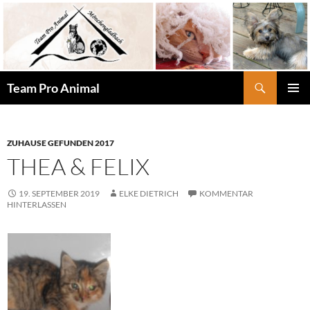
Zum
Inhalt
springen
Suchen
Team Pro Animal
PRIMÄR
MENÜ
ZUHAUSE GEFUNDEN 2017
THEA & FELIX
19. SEPTEMBER 2019
ELKE DIETRICH
KOMMENTAR
HINTERLASSEN