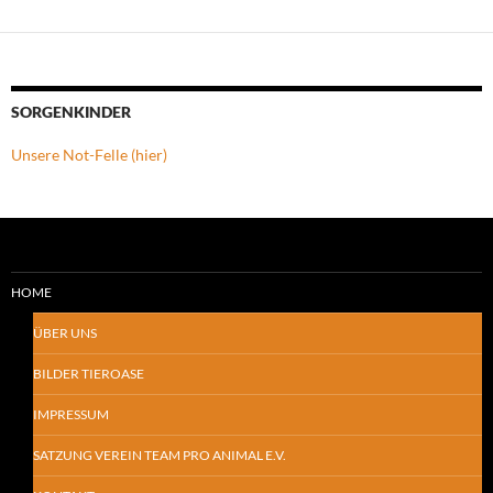
SORGENKINDER
Unsere Not-Felle (hier)
HOME
ÜBER UNS
BILDER TIEROASE
IMPRESSUM
SATZUNG VEREIN TEAM PRO ANIMAL E.V.