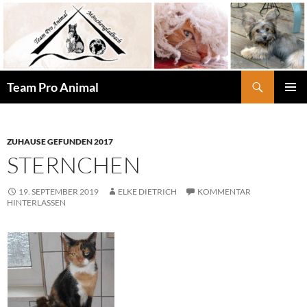
Zum
Inhalt
springen
Suchen
Team Pro Animal
PRIMÄR
MENÜ
ZUHAUSE GEFUNDEN 2017
STERNCHEN
19. SEPTEMBER 2019
ELKE DIETRICH
KOMMENTAR
HINTERLASSEN