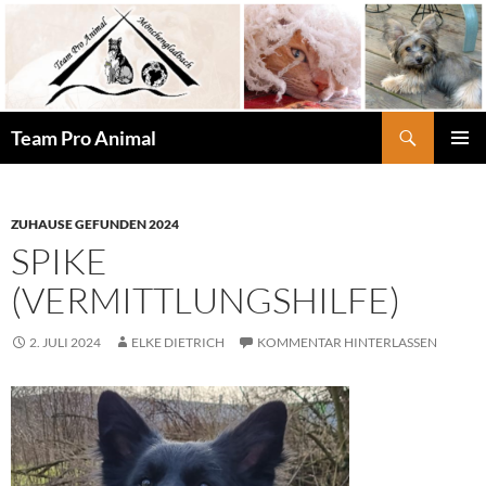
Zum
Inhalt
springen
Suchen
Team Pro Animal
PRIMÄR
MENÜ
ZUHAUSE GEFUNDEN 2024
SPIKE
(VERMITTLUNGSHILFE)
2. JULI 2024
ELKE DIETRICH
KOMMENTAR HINTERLASSEN