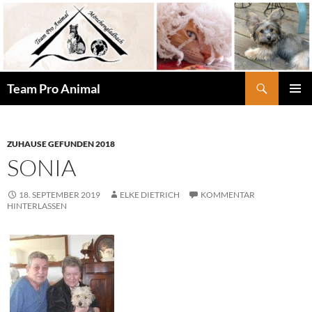
Zum
Inhalt
springen
Suchen
Team Pro Animal
PRIMÄR
MENÜ
ZUHAUSE GEFUNDEN 2018
SONIA
18. SEPTEMBER 2019
ELKE DIETRICH
KOMMENTAR
HINTERLASSEN