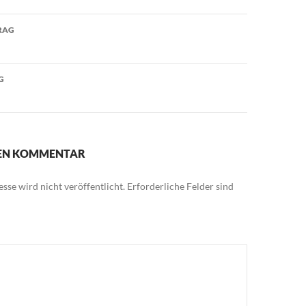
avigation
RAG
G
NEN KOMMENTAR
sse wird nicht veröffentlicht.
Erforderliche Felder sind