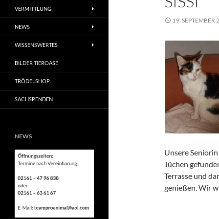
SISSI
VERMITTLUNG
19. SEPTEMBER 
NEWS
WISSENSWERTES
BILDER TIEROASE
TRÖDELSHOP
SACHSPENDEN
NEWS
Unsere Seniorin 
Jüchen gefunden
Terrasse und dar
genießen. Wir w