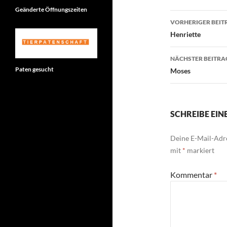
Geänderte Öffnungszeiten
Beitragsn
VORHERIGER BEIT
Henriette
NÄCHSTER BEITRA
Paten gesucht
Moses
SCHREIBE EI
Deine E-Mail-Adre
mit
*
markiert
Kommentar
*