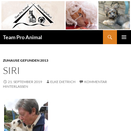
Zum
Inhalt
springen
Suchen
Team Pro Animal
PRIMÄR
MENÜ
ZUHAUSE GEFUNDEN 2013
SIRI
21. SEPTEMBER 2019
ELKE DIETRICH
KOMMENTAR
HINTERLASSEN