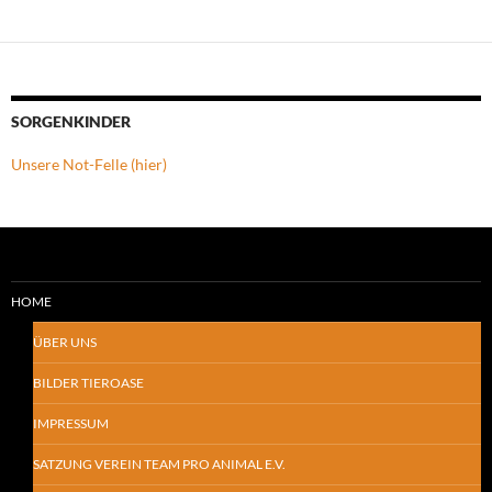
SORGENKINDER
Unsere Not-Felle (hier)
HOME
ÜBER UNS
BILDER TIEROASE
IMPRESSUM
SATZUNG VEREIN TEAM PRO ANIMAL E.V.