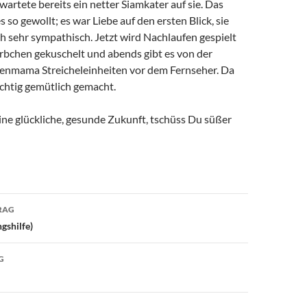
rtete bereits ein netter Siamkater auf sie. Das
s so gewollt; es war Liebe auf den ersten Blick, sie
ch sehr sympathisch. Jetzt wird Nachlaufen gespielt
rbchen gekuschelt und abends gibt es von der
enmama Streicheleinheiten vor dem Fernseher. Da
richtig gemütlich gemacht.
ne glückliche, gesunde Zukunft, tschüss Du süßer
avigation
RAG
gshilfe)
G