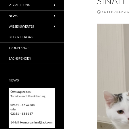
SINAH
VERMITTLUNG
14. FEBRUAR 20
NEWS
WISSENSWERTES
BILDER TIEROASE
TRÖDELSHOP
SACHSPENDEN
NEWS