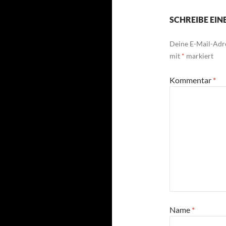
SCHREIBE EI
Deine E-Mail-Adre
mit
*
markiert
Kommentar
*
Name
*