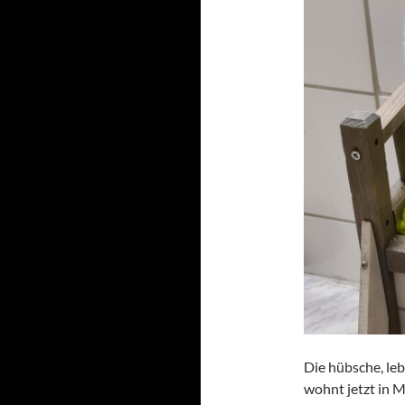
Die hübsche, le
wohnt jetzt in 