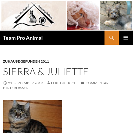
Zum
Inhalt
springen
Suchen
Team Pro Animal
PRIMÄR
MENÜ
ZUHAUSE GEFUNDEN 2011
SIERRA & JULIETTE
21. SEPTEMBER 2019
ELKE DIETRICH
KOMMENTAR
HINTERLASSEN