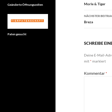
Morle & Tiger
Geänderte Öffnungszeiten
NÄCHSTER BEITRA
Breza
Paten gesucht
SCHREIBE EI
Deine E-Mail-Adre
mit
*
markiert
Kommentar
*