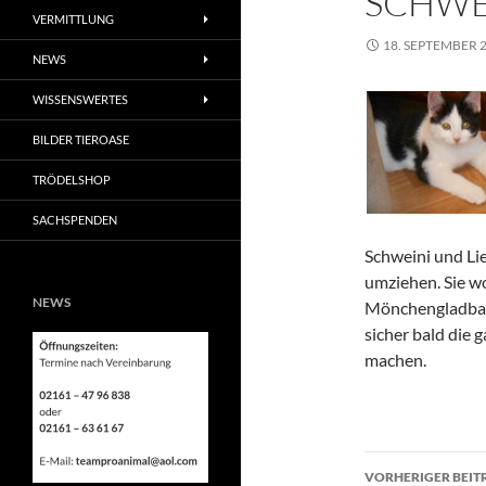
SCHWEI
VERMITTLUNG
18. SEPTEMBER 
NEWS
WISSENSWERTES
BILDER TIEROASE
TRÖDELSHOP
SACHSPENDEN
Schweini und Li
umziehen. Sie w
NEWS
Mönchengladbach
sicher bald die
machen.
Beitragsn
VORHERIGER BEIT