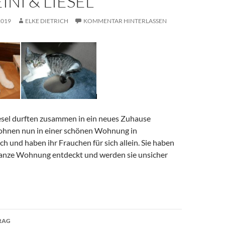
NI & LIESEL
2019
ELKE DIETRICH
KOMMENTAR HINTERLASSEN
esel durften zusammen in ein neues Zuhause
ohnen nun in einer schönen Wohnung in
 und haben ihr Frauchen für sich allein. Sie haben
 ganze Wohnung entdeckt und werden sie unsicher
avigation
RAG