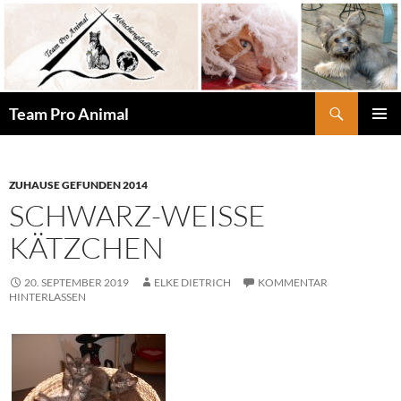
Zum
Inhalt
springen
Suchen
Team Pro Animal
PRIMÄR
MENÜ
ZUHAUSE GEFUNDEN 2014
SCHWARZ-WEISSE K
ÄTZCHEN
20. SEPTEMBER 2019
ELKE DIETRICH
KOMMENTAR
HINTERLASSEN