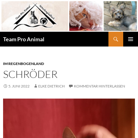
Zum
Inhalt
springen
Suchen
Team Pro Animal
PRIMÄR
MENÜ
IM REGENBOGENLAND
SCHRÖDER
5. JUNI 2022
ELKE DIETRICH
KOMMENTAR HINTERLASSEN