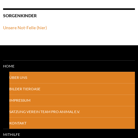
SORGENKINDER
Unsere Not-Felle (hier)
HOME
ÜBER UNS
BILDER TIEROASE
IMPRESSUM
SATZUNG VEREIN TEAM PRO ANIMAL E.V.
KONTAKT
MITHILFE