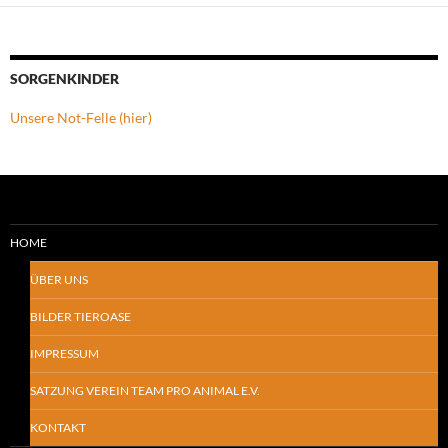
SORGENKINDER
Unsere Not-Felle (hier)
HOME
ÜBER UNS
BILDER TIEROASE
IMPRESSUM
SATZUNG VEREIN TEAM PRO ANIMAL E.V.
KONTAKT