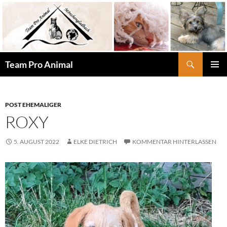
Zum
Inhalt
springen
Suchen
Team Pro Animal
PRIMÄR
MENÜ
POST EHEMALIGER
ROXY
5. AUGUST 2022
ELKE DIETRICH
KOMMENTAR HINTERLASSEN