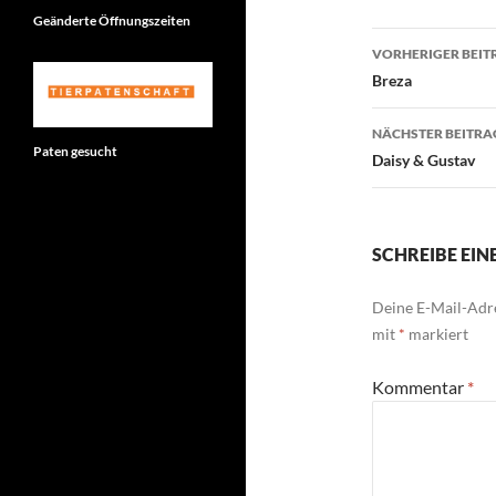
Geänderte Öffnungszeiten
Beitragsn
VORHERIGER BEIT
Breza
NÄCHSTER BEITRA
Paten gesucht
Daisy & Gustav
SCHREIBE EI
Deine E-Mail-Adre
mit
*
markiert
Kommentar
*