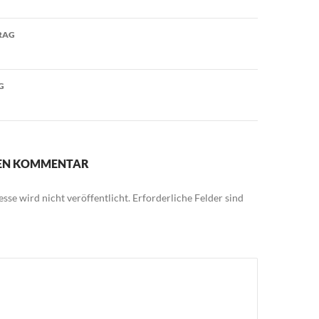
avigation
RAG
G
NEN KOMMENTAR
sse wird nicht veröffentlicht.
Erforderliche Felder sind