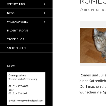
ROMEO
VERMITTLUNG
18. SEPTEMBER 
NEWS
WISSENSWERTES
BILDER TIEROASE
TRÖDELSHOP
SACHSPENDEN
NEWS
Romeo und Julia
einer Katzenlie
Dort machen die
wünschen viel S