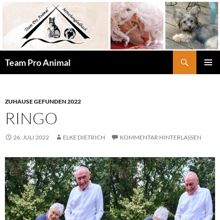
Zum
Inhalt
springen
Suchen
Team Pro Animal
PRIMÄR
MENÜ
ZUHAUSE GEFUNDEN 2022
RINGO
26. JULI 2022
ELKE DIETRICH
KOMMENTAR HINTERLASSEN