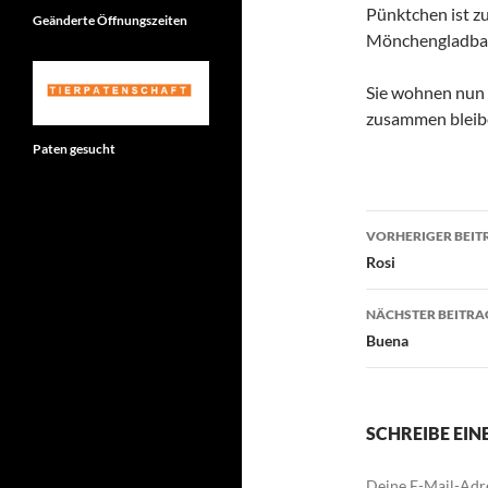
Pünktchen ist z
Geänderte Öffnungszeiten
Mönchengladba
Sie wohnen nun 
zusammen bleib
Paten gesucht
Beitragsn
VORHERIGER BEIT
Rosi
NÄCHSTER BEITRA
Buena
SCHREIBE EI
Deine E-Mail-Adre