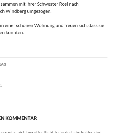
usammen mit ihrer Schwester Rosi nach
ch Windberg umgezogen.
in einer schönen Wohnung und freuen sich, dass sie
en konnten.
avigation
RAG
G
NEN KOMMENTAR
sse wird nicht veröffentlicht.
Erforderliche Felder sind