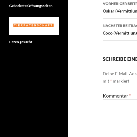
Beitragsn
VORHERIGER BEIT
Geänderte Öffnungszeiten
Oskar (Vermittlun
NÄCHSTER BEITRA
Coco (Vermittlung
Paten gesucht
SCHREIBE EI
Deine E-Mail-Adre
mit
*
markiert
Kommentar
*