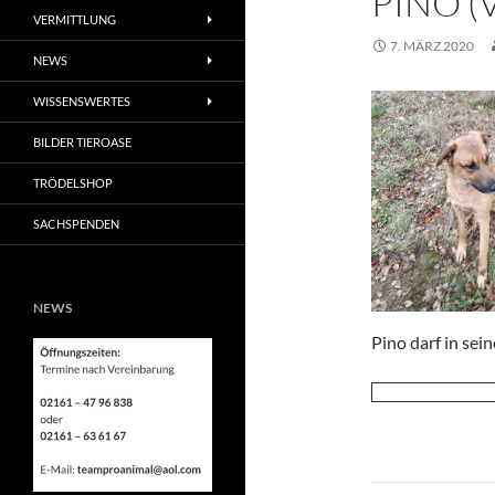
PINO (
VERMITTLUNG
7. MÄRZ 2020
NEWS
WISSENSWERTES
BILDER TIEROASE
TRÖDELSHOP
SACHSPENDEN
NEWS
Pino darf in sei