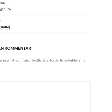
avigation
RAG
gshilfe)
G
shilfe)
NEN KOMMENTAR
sse wird nicht veröffentlicht.
Erforderliche Felder sind