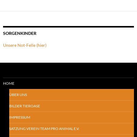
SORGENKINDER
Unsere Not-Felle (hier)
HOME
ÜBER UNS
BILDER TIEROASE
IMPRESSUM
SATZUNG VEREIN TEAM PRO ANIMAL E.V.