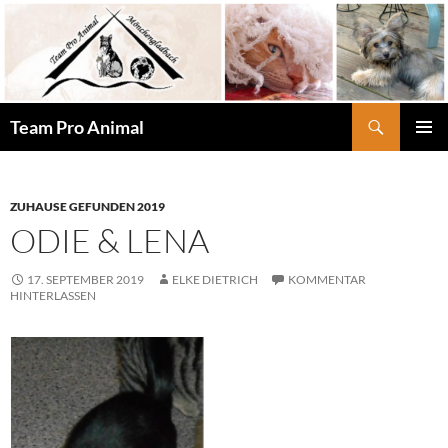
Zum
Inhalt
springen
Suchen
Team Pro Animal
PRIMÄR
MENÜ
ZUHAUSE GEFUNDEN 2019
ODIE & LENA
17. SEPTEMBER 2019
ELKE DIETRICH
KOMMENTAR
HINTERLASSEN