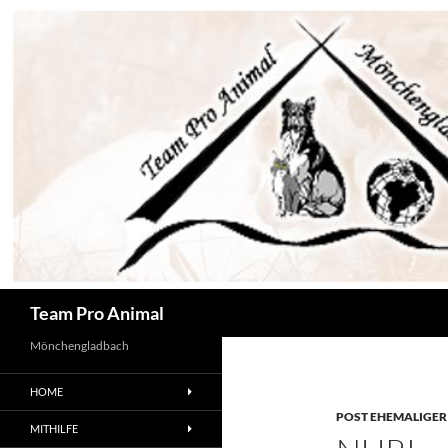
Zum
Inhalt
springen
Suchen
Team Pro Animal
Mönchengladbach
HOME
POST EHEMALIGER
MITHILFE