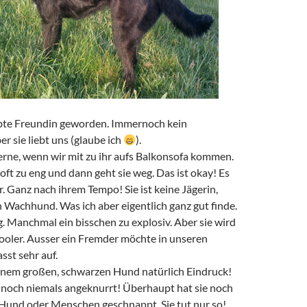
iebte Freundin geworden. Immernoch kein
r sie liebt uns (glaube ich
).
gerne, wenn wir mit zu ihr aufs Balkonsofa kommen.
 oft zu eng und dann geht sie weg. Das ist okay! Es
 Ganz nach ihrem Tempo! Sie ist keine Jägerin,
 Wachhund. Was ich aber eigentlich ganz gut finde.
ig. Manchmal ein bisschen zu explosiv. Aber sie wird
ooler. Ausser ein Fremder möchte in unseren
sst sehr auf.
inem großen, schwarzen Hund natürlich Eindruck!
s noch niemals angeknurrt! Überhaupt hat sie noch
 Hund oder Menschen geschnappt. Sie tut nur so!