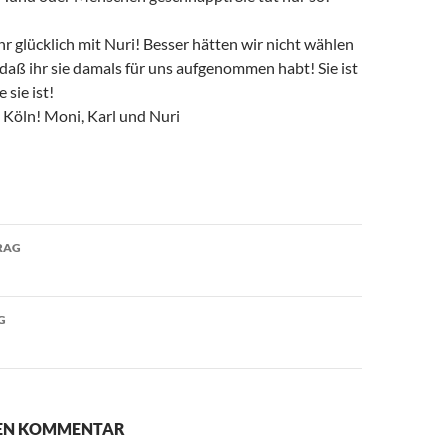
ehr glücklich mit Nuri! Besser hätten wir nicht wählen
daß ihr sie damals für uns aufgenommen habt! Sie ist
 sie ist!
 Köln! Moni, Karl und Nuri
avigation
RAG
G
NEN KOMMENTAR