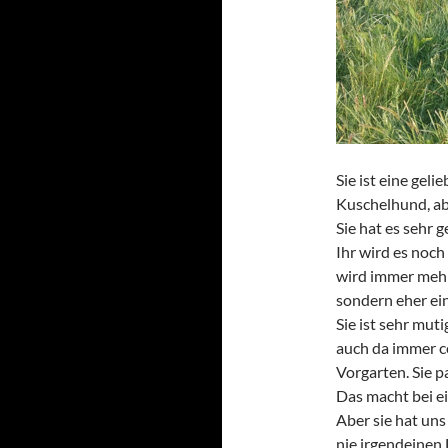
Sie ist eine gel
Kuschelhund, abe
Sie hat es sehr 
Ihr wird es noch
wird immer mehr.
sondern eher ein
Sie ist sehr mut
auch da immer c
Vorgarten. Sie pa
Das macht bei e
Aber sie hat un
nie irgendeinen