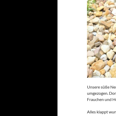
Unsere süße Nera
umgezogen. Dort
Frauchen und He
Alles klappt wun