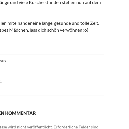
änge und viele Kuschelstunden stehen nun auf dem
en miteinander eine lange, gesunde und tolle Zeit.
iebes Mädchen, lass dich schön verwöhnen ;o)
avigation
RAG
G
NEN KOMMENTAR
sse wird nicht veröffentlicht.
Erforderliche Felder sind