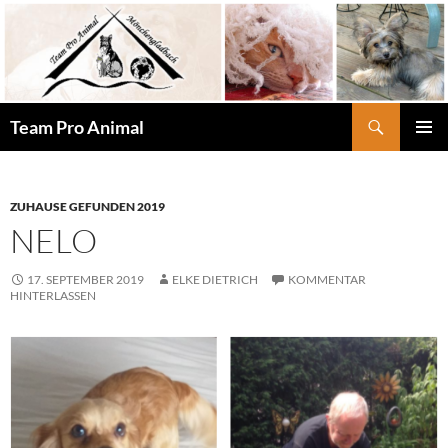
Zum
Inhalt
springen
Suchen
Team Pro Animal
PRIMÄR
MENÜ
ZUHAUSE GEFUNDEN 2019
NELO
17. SEPTEMBER 2019
ELKE DIETRICH
KOMMENTAR
HINTERLASSEN