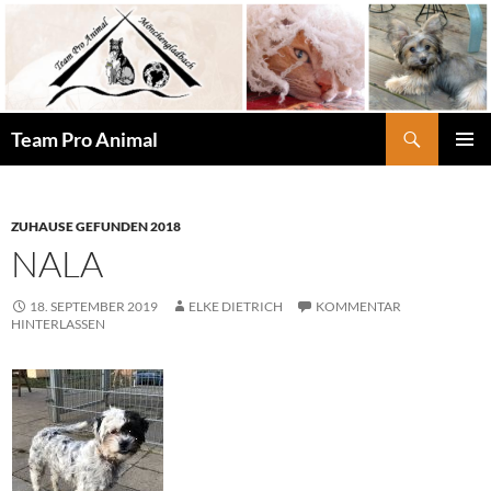
Zum
Inhalt
springen
Suchen
Team Pro Animal
PRIMÄR
MENÜ
ZUHAUSE GEFUNDEN 2018
NALA
18. SEPTEMBER 2019
ELKE DIETRICH
KOMMENTAR
HINTERLASSEN