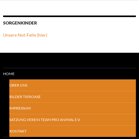
SORGENKINDER
Unsere Not-Felle (hier)
HOME
ÜBER UNS
BILDER TIEROASE
IMPRESSUM
SATZUNG VEREIN TEAM PRO ANIMAL E.V.
KONTAKT