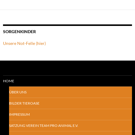
SORGENKINDER
Unsere Not-Felle (hier)
HOME
ÜBER UNS
BILDER TIEROASE
IMPRESSUM
SATZUNG VEREIN TEAM PRO ANIMAL E.V.