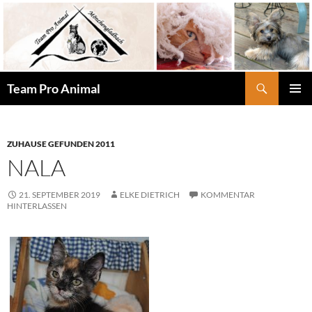
Zum
Inhalt
springen
Suchen
Team Pro Animal
PRIMÄR
MENÜ
ZUHAUSE GEFUNDEN 2011
NALA
21. SEPTEMBER 2019
ELKE DIETRICH
KOMMENTAR
HINTERLASSEN