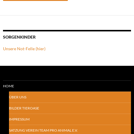
SORGENKINDER
Unsere Not-Felle (hier)
HOME
ÜBER UNS
BILDER TIEROASE
IMPRESSUM
SATZUNG VEREIN TEAM PRO ANIMAL E.V.