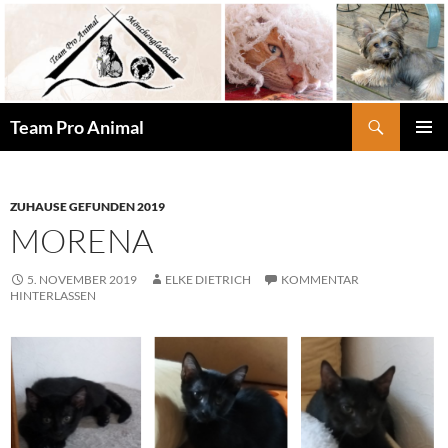
Zum
Inhalt
springen
Suchen
Team Pro Animal
PRIMÄR
MENÜ
ZUHAUSE GEFUNDEN 2019
MORENA
5. NOVEMBER 2019
ELKE DIETRICH
KOMMENTAR
HINTERLASSEN