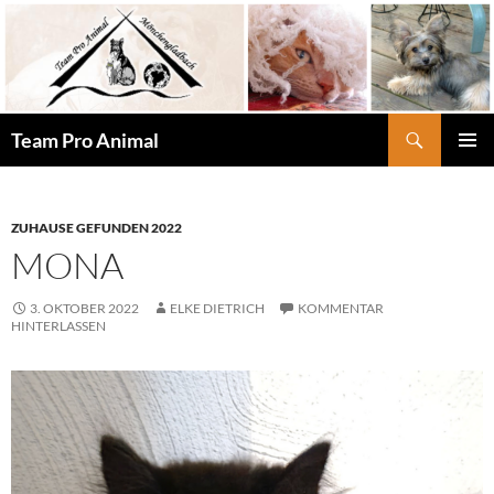
Zum
Inhalt
springen
Suchen
Team Pro Animal
PRIMÄR
MENÜ
ZUHAUSE GEFUNDEN 2022
MONA
3. OKTOBER 2022
ELKE DIETRICH
KOMMENTAR
HINTERLASSEN