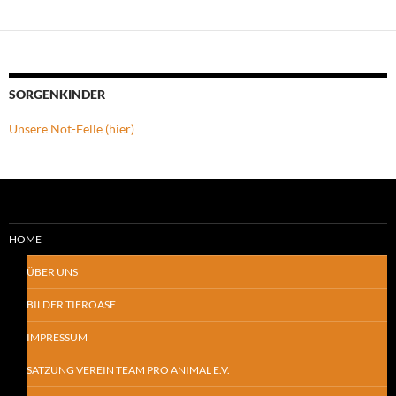
SORGENKINDER
Unsere Not-Felle (hier)
HOME
ÜBER UNS
BILDER TIEROASE
IMPRESSUM
SATZUNG VEREIN TEAM PRO ANIMAL E.V.