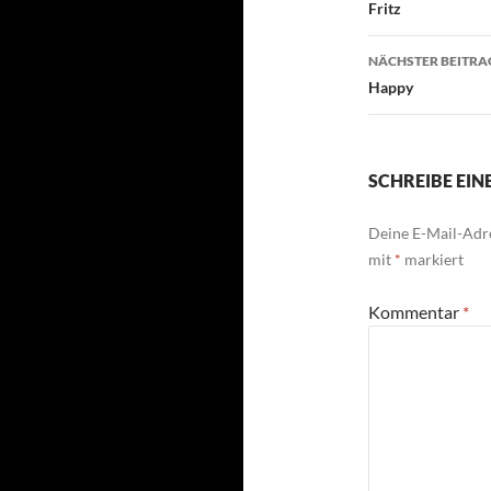
Fritz
NÄCHSTER BEITRA
Happy
SCHREIBE EI
Deine E-Mail-Adre
mit
*
markiert
Kommentar
*