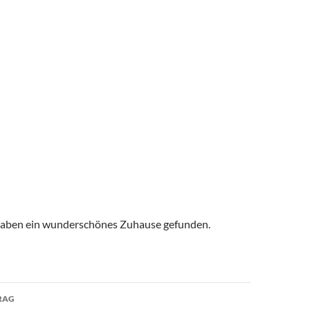
haben ein wunderschönes Zuhause gefunden.
avigation
RAG