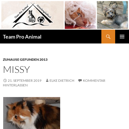
Zum
Inhalt
springen
Suchen
Team Pro Animal
PRIMÄR
MENÜ
ZUHAUSE GEFUNDEN 2013
MISSY
21. SEPTEMBER 2019
ELKE DIETRICH
KOMMENTAR
HINTERLASSEN