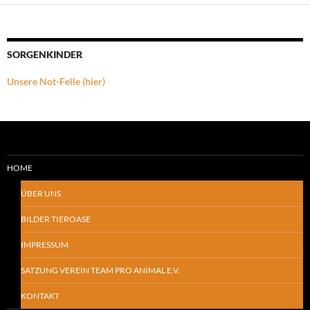
SORGENKINDER
Unsere Not-Felle (hier)
HOME
ÜBER UNS
BILDER TIEROASE
IMPRESSUM
SATZUNG VEREIN TEAM PRO ANIMAL E.V.
KONTAKT