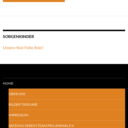
SORGENKINDER
Unsere Not-Felle (hier)
HOME
ÜBER UNS
BILDER TIEROASE
IMPRESSUM
SATZUNG VEREIN TEAM PRO ANIMAL E.V.