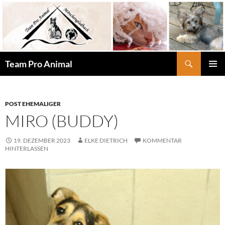
Zum
Inhalt
springen
Suchen
Team Pro Animal
PRIMÄR
MENÜ
POST EHEMALIGER
MIRO (BUDDY)
19. DEZEMBER 2023
ELKE DIETRICH
KOMMENTAR
HINTERLASSEN