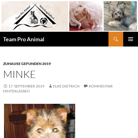
Zum
Inhalt
springen
Suchen
Team Pro Animal
PRIMÄR
MENÜ
ZUHAUSE GEFUNDEN 2019
MINKE
17. SEPTEMBER 2019
ELKE DIETRICH
KOMMENTAR
HINTERLASSEN