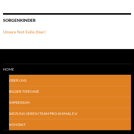
SORGENKINDER
Unsere Not-Felle (hier)
HOME
ÜBER UNS
BILDER TIEROASE
IMPRESSUM
SATZUNG VEREIN TEAM PRO ANIMAL E.V.
KONTAKT