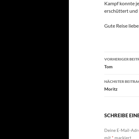
Kampf konnte j
erschüttert und 
Gute Reise lieb
Beitragsn
VORHERIGER BEIT
Tom
NÄCHSTER BEITRA
Moritz
SCHREIBE EI
Deine E-Mail-Adre
mit
*
markiert