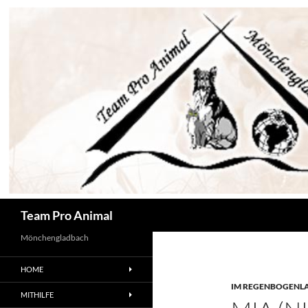
Zum
Inhalt
springen
Suchen
Team Pro Animal
Mönchengladbach
HOME
IM REGENBOGENL
MITHILFE