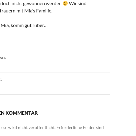
edoch nicht gewonnen werden
Wir sind
trauern mit Mia’s Familie.
e Mia, komm gut rüber…
avigation
RAG
G
NEN KOMMENTAR
sse wird nicht veröffentlicht.
Erforderliche Felder sind