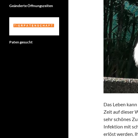
Geänderte Öffnungszeiten
Paten gesucht
Das Leben kann s
Zeit auf dieser 
sehr schönes Zu
Infektion mit sc
erlöst werden. I